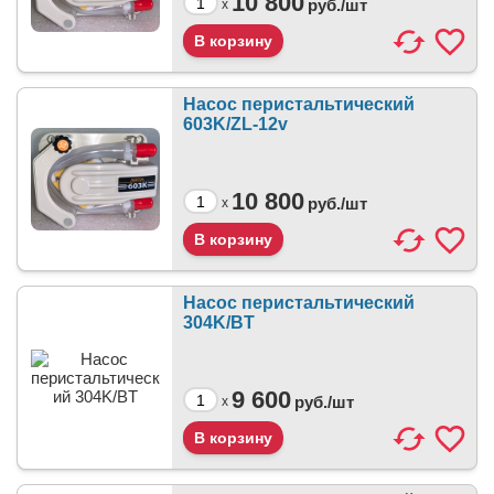
10 800
руб./
шт
x
Насос перистальтический
603K/ZL-12v
10 800
руб./
шт
x
Насос перистальтический
304K/BT
9 600
руб./
шт
x