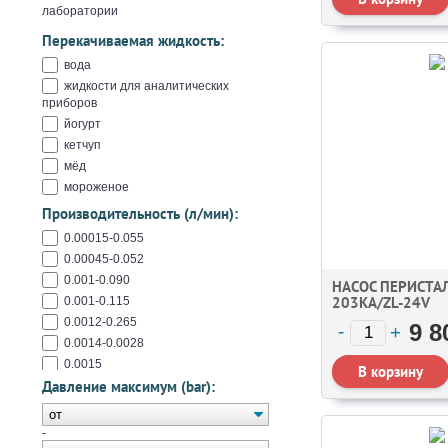
лаборатории
Перекачиваемая жидкость:
вода
жидкости для аналитических
приборов
йогурт
кетчуп
мёд
мороженое
моющие жидкости
Производительность (л/мин):
мыло жидкое
0.00015-0.055
пивное сусло
0.00045-0.052
сироп
0.001-0.090
НАСОС ПЕРИСТА
203KA/ZL-24V
0.001-0.115
0.0012-0.265
9 8
0.0014-0.0028
0.0015
Давление максимум (bar):
0.002-0.050
0.004-0.225
0.004-0.260
-