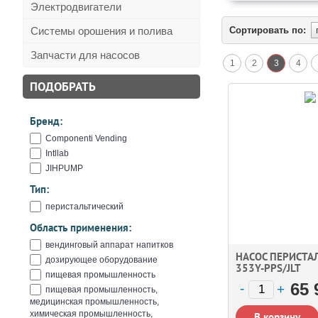
Электродвигатели
Системы орошения и полива
Сортировать по:
Запчасти для насосов
1
2
3
4
ПОДОБРАТЬ
Бренд:
Componenti Vending
Intllab
JIHPUMP
Тип:
перистальтический
Область применения:
вендинговый аппарат напитков
НАСОС ПЕРИСТА
дозирующее оборудование
353Y-PPS/JLT
пищевая промышленность
65 
пищевая промышленность,
медицинская промышленность,
химическая промышленность,